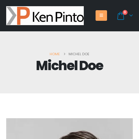
0
HOME
MICHEL DOE
Michel Doe